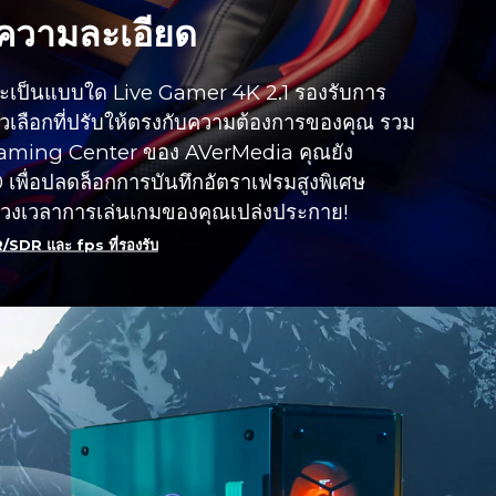
ความละเอียด
ะเป็นแบบใด Live Gamer 4K 2.1 รองรับการ
เลือกที่ปรับให้ตรงกับความต้องการของคุณ รวม
reaming Center ของ AVerMedia คุณยัง
0 เพื่อปลดล็อกการบันทึกอัตราเฟรมสูงพิเศษ
ช่วงเวลาการเล่นเกมของคุณเปล่งประกาย!
/SDR และ fps ที่รองรับ