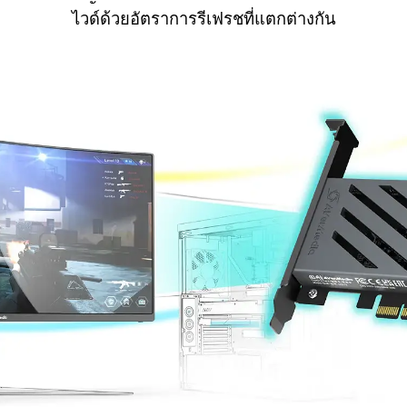
ไวด์ด้วยอัตราการรีเฟรชที่แตกต่างกัน