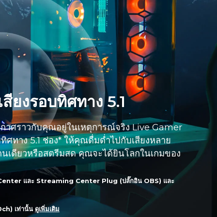
เสียงรอบทิศทาง 5.1
ยากาศราวกับคุณอยู่ในเหตุการณ์จริง Live Gamer
ิศทาง 5.1 ช่อง* ให้คุณดื่มด่ำไปกับเสียงหลาย
ล่นคนเดียวหรือสตรีมสด คุณจะได้ยินโลกในเกมของ
ng Center และ Streaming Center Plug (ปลั๊กอิน OBS) และ
h) เท่านั้น
ดูเพิ่มเติม