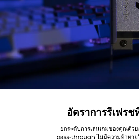
อัตราการรีเฟรช
ยกระดับการเล่นเกมของคุณด้วย
pass-through ไม่มีความท้าทายใด