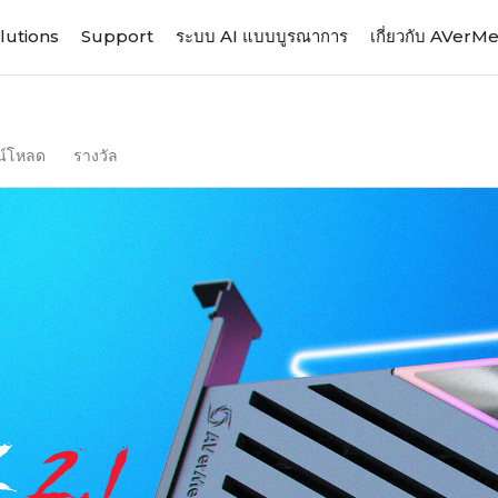
lutions
Support
ระบบ AI แบบบูรณาการ
เกี่ยวกับ AVerM
น์โหลด
รางวัล