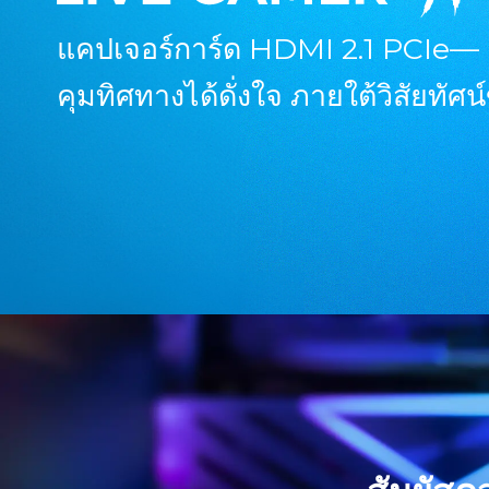
แคปเจอร์การ์ด HDMI 2.1 PCIe—
คุมทิศทางได้ดั่งใจ ภายใต้วิสัยทัศ