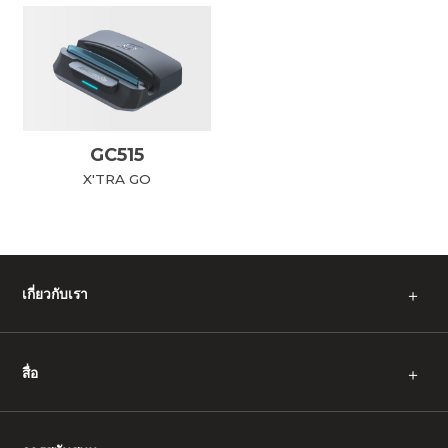
GC515
X'TRA GO
เกี่ยวกับเรา
＋
สื่อ
＋