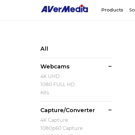
Products
So
All
Webcams
4K UHD
1080 FULL HD
Kits
Capture/Converter
4K Capture
1080p60 Capture