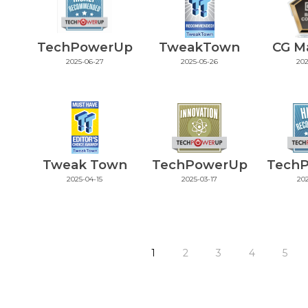
TechPowerUp
TweakTown
CG M
2025-06-27
2025-05-26
202
Tweak Town
TechPowerUp
Tech
2025-04-15
2025-03-17
202
1
2
3
4
5