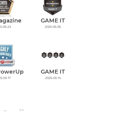
agazine
GAME IT
5-05-24
2025-05-05
PowerUp
GAME IT
5-03-17
2025-03-14
→
>>