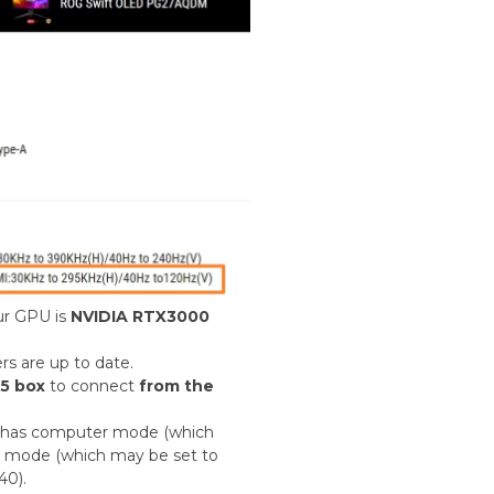
ur GPU is
NVIDIA RTX3000
s are up to date.
5 box
to connect
from the
it has computer mode (which
g mode (which may be set to
40).