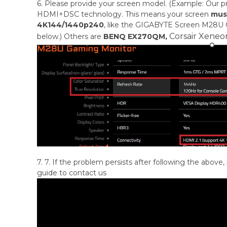
6. Please provide your screen model. (Example: Our 
HDMI+DSC technology. This means your screen
must
4K144/1440p240
, like the GIGABYTE Screen M28U
Corsair Xene
below.) Others are
BENQ EX270QM,
7. 7. If the problem persists after following the above,
guide to contact us