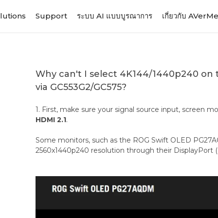
lutions
Support
ระบบ AI แบบบูรณาการ
เกี่ยวกับ AVerM
Why can't I select 4K144/1440p240 on
via GC553G2/GC575?
1. First, make sure your signal source input, screen m
HDMI 2.1
.
Some monitors, such as the ROG Swift OLED PG27A
2560x1440p240 resolution through their DisplayPort (