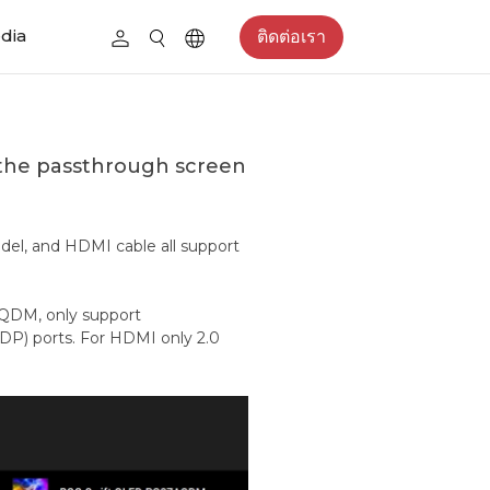
edia
ติดต่อเรา
 the passthrough screen
odel, and HDMI cable all support
QDM, only support
DP) ports. For HDMI only 2.0