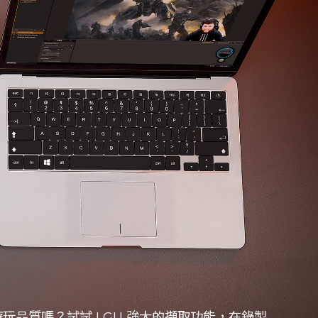
玩品質嗎？試試 LGU 強大的擷取功能，在錄製