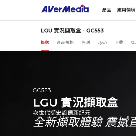
產品
應用情境
LGU 實況擷取盒 - GC553
概觀
產品規格
評測
Q&A
下載
獎
GC553
LGU 實況擷取盒
次世代擷史設備新紀元
全新擷取體驗 震撼