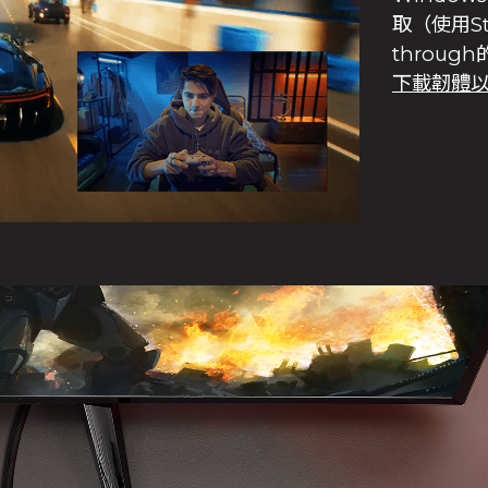
取（使用St
throug
下載韌體