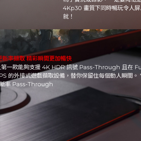
4Kp30 畫質下同時暢玩令人屏
就！
 高更新率擷取 精彩瞬間更加暢快
一款能夠支援 4K HDR 訊號 Pass-Through 且在 Fu
 FPS 的外接式遊戲擷取設備，替你保留住每個動人瞬間。 *
新率 Pass-Through