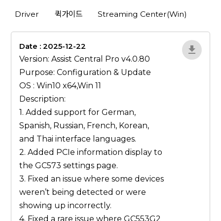
Driver
퀵가이드
Streaming Center(Win)
Date : 2025-12-22
1qP9R3VY
Version: Assist Central Pro v4.0.80
Purpose: Configuration & Update
OS : Win10 x64,Win 11
Description:
1. Added support for German,
Spanish, Russian, French, Korean,
and Thai interface languages.
2. Added PCIe information display to
the GC573 settings page.
3. Fixed an issue where some devices
weren’t being detected or were
showing up incorrectly.
4. Fixed a rare issue where GC553G2