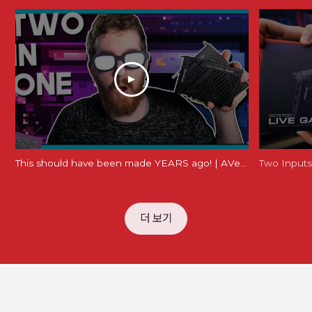
This should have been made YEARS ago! | AVerMedia Live Gamer Duo Review (GC570D)
더 보기