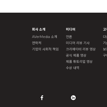
회사 소개
미디어
고
AVerMedia 소개
언론
다
연락처
미디어 리뷰 기사
기
기업의 사회적 책임
크리에이터 리뷰 영상
보
공식 제품 영상
구
제품 튜토리얼 영상
수상 내역