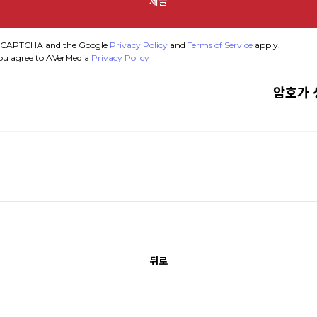
제출
y reCAPTCHA and the Google
Privacy Policy
and
Terms of Service
apply.
you agree to AVerMedia
Privacy Policy
암호가 
뒤로