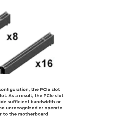
nfiguration, the PCIe slot
t. As a result, the PCIe slot
ide sufficient bandwidth or
 be unrecognized or operate
er to the motherboard