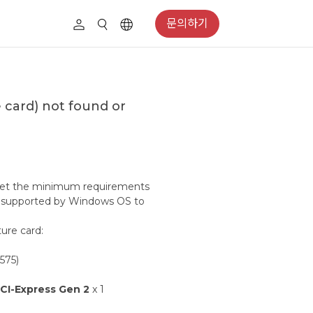
문의하기
 card) not found or
 meet the minimum requirements
op supported by Windows OS to
ure card:
575)
CI-Express Gen 2
x 1