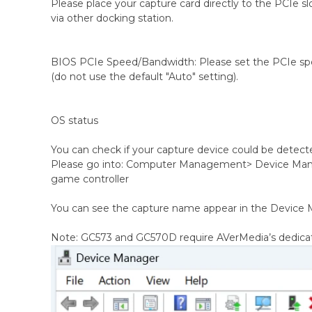
Please place your capture card directly to the PCIe sl
via other docking station.
BIOS PCIe Speed/Bandwidth: Please set the PCIe spe
(do not use the default "Auto" setting).
OS status
You can check if your capture device could be detec
Please go into: Computer Management> Device Man
game controller
You can see the capture name appear in the Device 
Note: GC573 and GC570D require AVerMedia’s dedicated