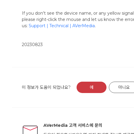
If you don't see the device name, or any yellow signal
please right-click the mouse and let us know the er
us:
Support | Technical | AVerMedia
.
20230823
이 정보가 도움이 되었나요?
예
아니요
AVerMedia 고객 서비스에 문의