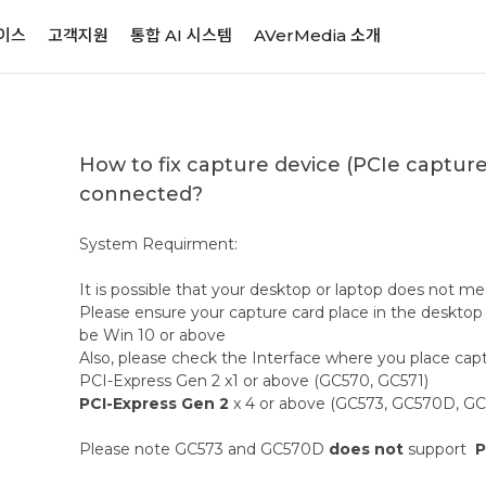
이스
고객지원
통합 AI 시스템
AVerMedia 소개
How to fix capture device (PCIe capture
connected?
System Requirment:
It is possible that your desktop or laptop does not
Please ensure your capture card place in the deskt
be Win 10 or above
Also, please check the Interface where you place capt
PCI-Express Gen 2 x1 or above (GC570, GC571)
PCI-Express Gen 2
x 4
or above (GC573, GC570D, GC
Please note GC573 and GC570D
does not
support
P