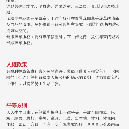
啡廳。
運動與休閒場地：健身房、運動器材、三溫暖、桌球設備及籃球
機。
頂樓空中花園及消氣室：工作之餘可在造景花園享受花草的清新
及自然的微風。另外提供一個可以對主管或工作壓力發洩的隱密
消氣室空間。
健康按摩服務：聘有專業指壓師，在工作之餘，提供專業的經絡
舒緩按摩服務。
人權政策
圓剛科技為善盡社會公民的責任，遵循《世界人權宣言》、《國
際勞工公約》等相關國際人權公約所揭示的原則，致力於改善勞
工條件，以提昇勞工生活品質。
平等原則
人人生而自由，在尊嚴和權利上一律平等。是故不因種族、階
級、語言、思想、宗教、黨派、籍貫、出生地、性別、性傾向、
年齡、婚姻、容貌、五官、身心障礙或以往工會會員身分為由而