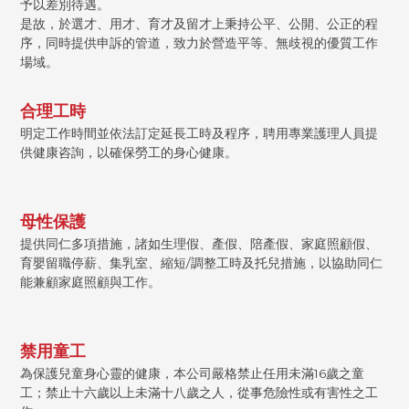
予以差別待遇。
是故，於選才、用才、育才及留才上秉持公平、公開、公正的程
序，同時提供申訴的管道，致力於營造平等、無歧視的優質工作
場域。
合理工時
明定工作時間並依法訂定延長工時及程序，聘用專業護理人員提
供健康咨詢，以確保勞工的身心健康。
母性保護
提供同仁多項措施，諸如生理假、產假、陪產假、家庭照顧假、
育嬰留職停薪、集乳室、縮短/調整工時及托兒措施，以協助同仁
能兼顧家庭照顧與工作。
禁用童工
為保護兒童身心靈的健康，本公司嚴格禁止任用未滿16歲之童
工；禁止十六歲以上未滿十八歲之人，從事危險性或有害性之工