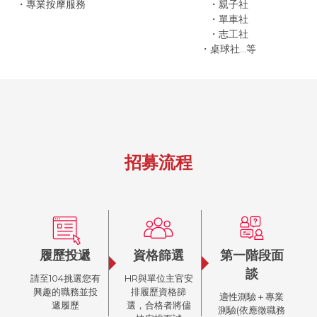
・專業按摩服務
・親子社
・單車社
・志工社
・桌球社...等
招募流程
履歷投遞
資格篩選
第一階段面
談
請至104挑選您有
HR與單位主官安
興趣的職務並投
排履歷資格篩
適性測驗＋專業
遞履歷
選，合格者將儘
測驗(依應徵職務