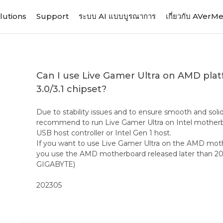
lutions
Support
ระบบ AI แบบบูรณาการ
เกี่ยวกับ AVerM
Can I use Live Gamer Ultra on AMD pl
3.0/3.1 chipset?
Due to stability issues and to ensure smooth and sol
recommend to run Live Gamer Ultra on Intel motherbo
USB host controller or Intel Gen 1 host.
If you want to use Live Gamer Ultra on the AMD m
you use the AMD motherboard released later than 202
GIGABYTE)
202305