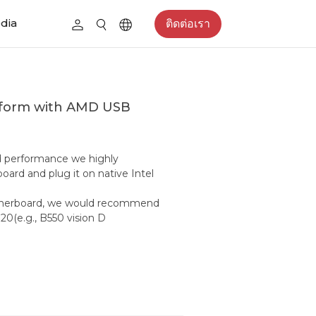
edia
ติดต่อเรา
atform with AMD USB
id performance we highly
ard and plug it on native Intel
otherboard, we would recommend
0(e.g., B550 vision D