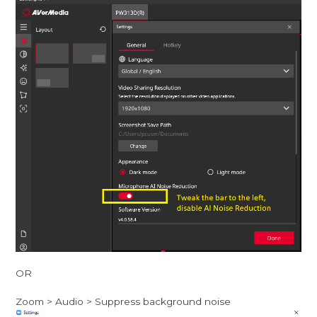
OR
Zoom > Audio > Suppress background noise