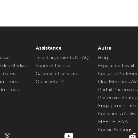
Assistance
Autre
resse
Téléchargements & FAQ
Blog
ue des Médias
Soporte Técnico
Espace de travail
Créateur
Garantie et services
Consulta Profesion
 du Produit
Où acheter ?
Club Membres AV
 du Produit
Portail Partenaire
Partenaire Straté
Engagement de con
Conditions d’utilis
MEET ELENA
Cookie Settings