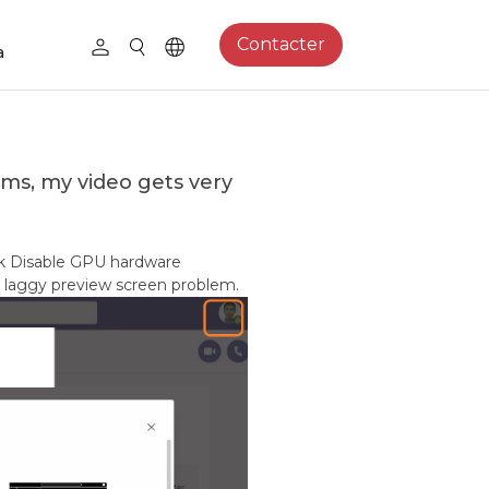
Contacter
a
ams, my video gets very
eck Disable GPU hardware
the laggy preview screen problem.