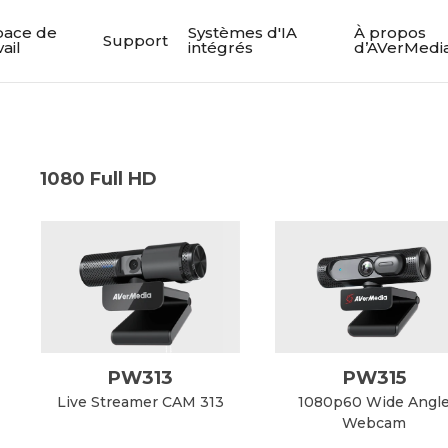
pace de
Systèmes d'IA
À propos
Support
vail
intégrés
d’AVerMedi
1080 Full HD
PW313
PW315
Live Streamer CAM 313
1080p60 Wide Angl
Webcam