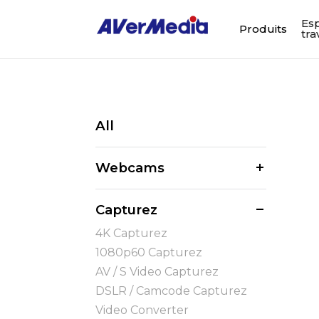
Es
Produits
tra
All
Webcams
Capturez
4K Capturez
1080p60 Capturez
AV / S Video Capturez
DSLR / Camcode Capturez
Video Converter