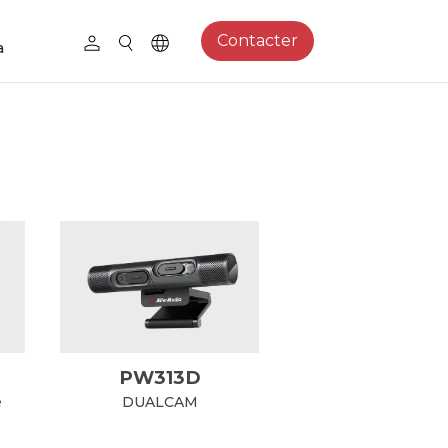
Contacter
a
PW313D
e
DUALCAM