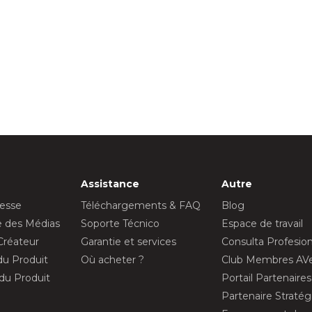
Assistance
Autre
resse
Téléchargements & FAQ
Blog
ue des Médias
Soporte Técnico
Espace de travail
Créateur
Garantie et services
Consulta Profesion
 du Produit
Où acheter ?
Club Membres AV
 du Produit
Portail Partenaire
Partenaire Straté