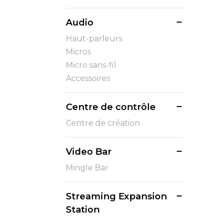
Audio
Haut-parleurs
Micros
Micro sans-fil
Accessoires
Centre de contrôle
Centre de création
Video Bar
Mingle Bar
Streaming Expansion
Station