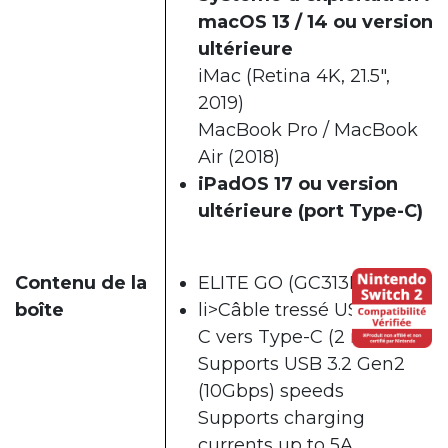
macOS 13 / 14 ou version
ultérieure
iMac (Retina 4K, 21.5",
2019)
MacBook Pro / MacBook
Air (2018)
iPadOS 17 ou version
ultérieure (port Type-C)
Contenu de la
ELITE GO (GC313Pro)
boîte
li>Câble tressé USB Type-
C vers Type-C (2 m)
Supports USB 3.2 Gen2
(10Gbps) speeds
Supports charging
currents up to 5A