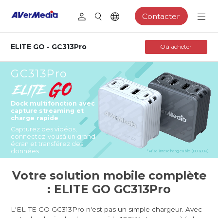
Contacter
ELITE GO - GC313Pro
Où acheter
GC313Pro
Dock multifonction avec
capture
streaming et
charge rapide
Capturez des vidéos,
connectez-vous
à un grand
écran et transférez des
données
*Prise interchangeable (EU & UK)
Votre solution mobile complète
: ELITE GO GC313Pro
L'ELITE GO GC313Pro n'est pas un simple chargeur. Avec