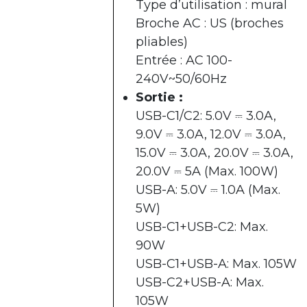
Type d’utilisation : mural
Broche AC : US (broches
pliables)
Entrée : AC 100-
240V~50/60Hz
Sortie :
USB-C1/C2: 5.0V ⎓ 3.0A,
9.0V ⎓ 3.0A, 12.0V ⎓ 3.0A,
15.0V ⎓ 3.0A, 20.0V ⎓ 3.0A,
20.0V ⎓ 5A (Max. 100W)
USB-A: 5.0V ⎓ 1.0A (Max.
5W)
USB-C1+USB-C2: Max.
90W
USB-C1+USB-A: Max. 105W
USB-C2+USB-A: Max.
105W