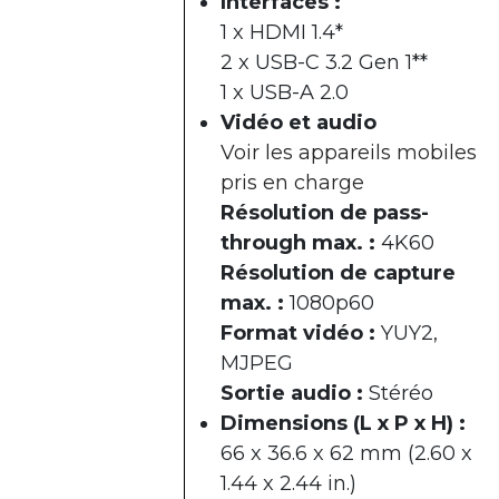
Interfaces :
1 x HDMI 1.4*
2 x USB-C 3.2 Gen 1**
1 x USB-A 2.0
Vidéo et audio
Voir les appareils mobiles
pris en charge
Résolution de pass-
through max. :
4K60
Résolution de capture
max. :
1080p60
Format vidéo :
YUY2,
MJPEG
Sortie audio :
Stéréo
Dimensions (L x P x H) :
66 x 36.6 x 62 mm (2.60 x
1.44 x 2.44 in.)