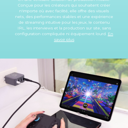
Conçue pour les créateurs qui souhaitent créer
n'importe où avec facilité, elle offre des visuels
nets, des performances stables et une expérience
de streaming intuitive pour les jeux, le contenu
IRL, les interviews et la production sur site, sans
configuration compliquée ni équipement lourd.
En
savoir plus