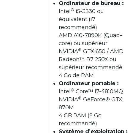
Ordinateur de bureau :
®
Intel
i5-3330 ou
équivalent (i7
recommandé)
AMD A10-7890K (Quad-
core) ou supérieur
®
NVIDIA
GTX 650 / AMD
Radeon™ R7 250X ou
supérieur recommandé
4 Go de RAM
Ordinateur portable :
®
Intel
Core™ i7-4810MQ
®
NVIDIA
GeForce® GTX
870M
4 GB RAM (8 Go
recommandé)
Système d’exploitation :