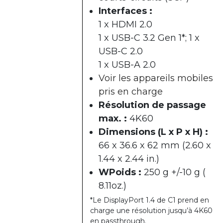
Interfaces :
1 x HDMI 2.0
1 x USB-C 3.2 Gen 1*; 1 x
USB-C 2.0
1 x USB-A 2.0
Voir les appareils mobiles
pris en charge
Résolution de passage
max. :
4K60
Dimensions (L x P x H) :
66 x 36.6 x 62 mm (2.60 x
1.44 x 2.44 in.)
WPoids :
250 g +/-10 g (
8.11oz.)
*Le DisplayPort 1.4 de C1 prend en
charge une résolution jusqu’à 4K60
en passthrough.