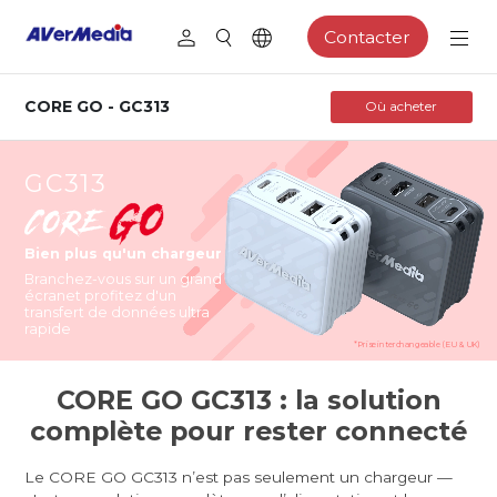
Contacter
CORE GO - GC313
Où acheter
GC313
Bien plus qu'un chargeur
Branchez-vous sur un grand
écran
et profitez d'un
transfert de données ultra
rapide
*Prise interchangeable (EU & UK)
CORE GO GC313 : la solution
complète pour rester connecté
Le CORE GO GC313 n’est pas seulement un chargeur —