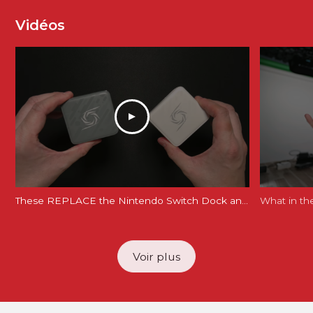
Vidéos
These REPLACE the Nintendo Switch Dock and Do Even More! [AVerMedia ELITE GO and CORE GO]
What in th
Voir plus