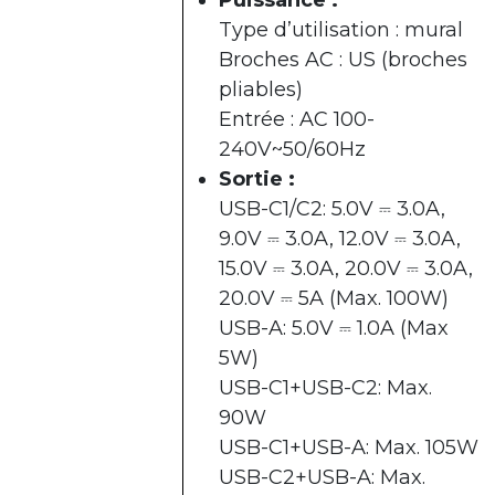
Type d’utilisation : mural
Broches AC : US (broches
pliables)
Entrée : AC 100-
240V~50/60Hz
Sortie :
USB-C1/C2: 5.0V ⎓ 3.0A,
9.0V ⎓ 3.0A, 12.0V ⎓ 3.0A,
15.0V ⎓ 3.0A, 20.0V ⎓ 3.0A,
20.0V ⎓ 5A (Max. 100W)
USB-A: 5.0V ⎓ 1.0A (Max
5W)
USB-C1+USB-C2: Max.
90W
USB-C1+USB-A: Max. 105W
USB-C2+USB-A: Max.