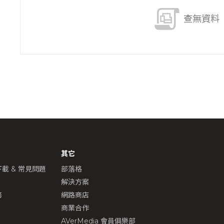
查無資料
其它
載 & 常見問題
部落格
解決方案
務
網路商店
商業合作
AVerMedia 會員俱樂部