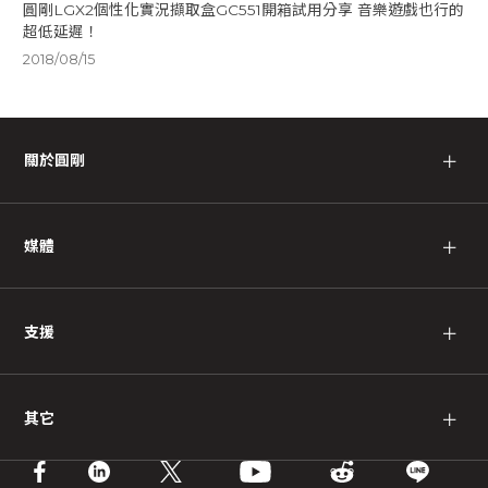
圓剛LGX2個性化實況擷取盒GC551開箱試用分享 音樂遊戲也行的
超低延遲！
2018/08/15
關於圓剛
＋
媒體
＋
支援
＋
其它
＋