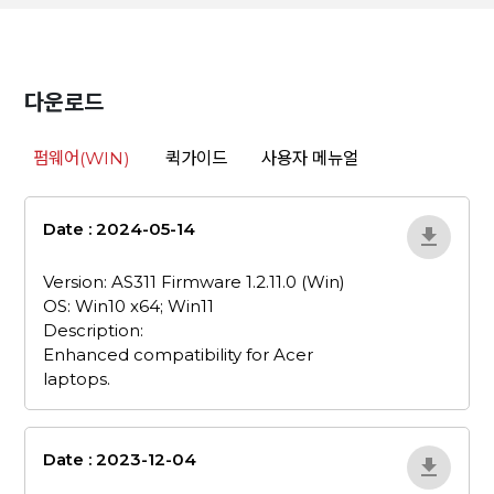
다운로드
펌웨어(WIN)
퀵가이드
사용자 메뉴얼
Date : 2024-05-14
as311-firmware-1-2-
11-0-win
Version: AS311 Firmware 1.2.11.0 (Win)
OS: Win10 x64; Win11
Description:
Enhanced compatibility for Acer
laptops.
Date : 2023-12-04
as311-firmware-1-2-
10-1-win