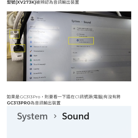
型號(XV273K)
被辨認為音訊輸出裝置
如果是GC313Pro，則要看一下插在C1訊號源(電腦)有沒有將
GC313PRO
為音訊輸出裝置