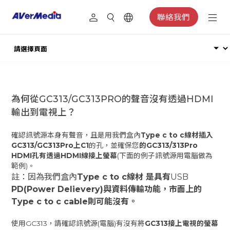
聯絡我們
為何從GC313/GC313PRO的聲音沒有透過HDMI
輸出到電視上？
確認訊號源本身有聲音，且是用我們盒內
Type c to c線材插入
GC313/GC313Pro上C1
的孔，並確保您
的GC313/313Pro
HDMI孔有透過HDMI線接上螢幕
(下面的例子訊號源用電腦做為
範例)。
註：因為我們盒內
Type c to c線材 是具有
USB
PD(Power Delievery)與資料傳輸功能，市面上的
Type c to c cable則可能沒有。
使用GC313，請確認訊號源(電腦)有沒有將
GC313接上電視的螢幕