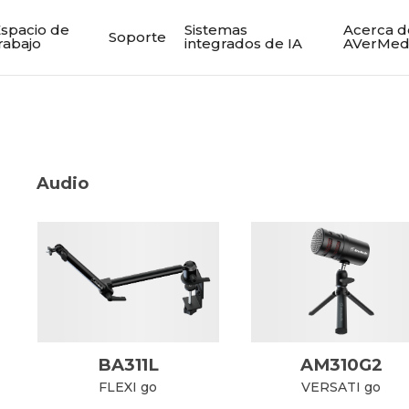
spacio de
Sistemas
Acerca d
Soporte
rabajo
integrados de IA
AVerMed
Audio
BA311L
AM310G2
FLEXI go
VERSATI go