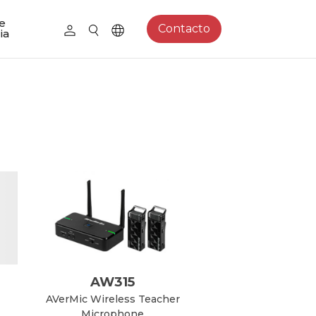
e
Contacto
ia
AW315
AVerMic Wireless Teacher
Microphone