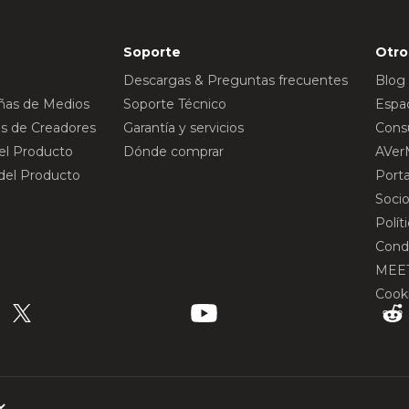
Soporte
Otro
Descargas & Preguntas frecuentes
Blog
eñas de Medios
Soporte Técnico
Espac
s de Creadores
Garantía y servicios
Consu
del Producto
Dónde comprar
AVer
 del Producto
Port
Socio
Polít
Cond
MEE
Cook