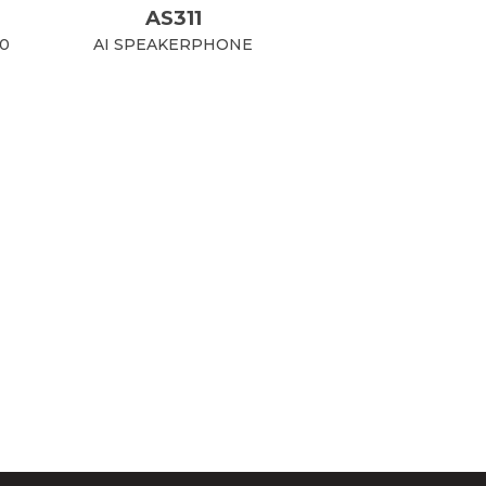
AS311
30
AI SPEAKERPHONE