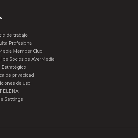
s
io de trabajo
lta Profesional
Media Member Club
al de Socios de AVerMedia
 Estratégico
ica de privacidad
iciones de uso
T ELENA
ie Settings