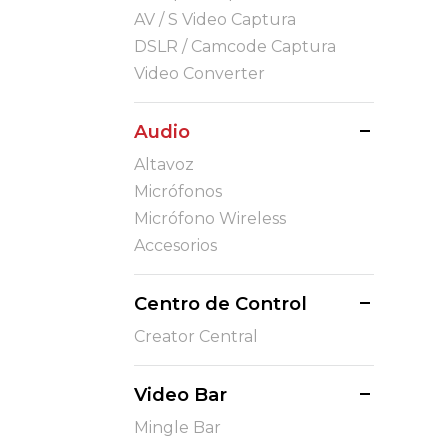
AV / S Video Captura
DSLR / Camcode Captura
Video Converter
Audio
Altavoz
Micrófonos
Micrófono Wireless
Accesorios
Centro de Control
Creator Central
Video Bar
Mingle Bar