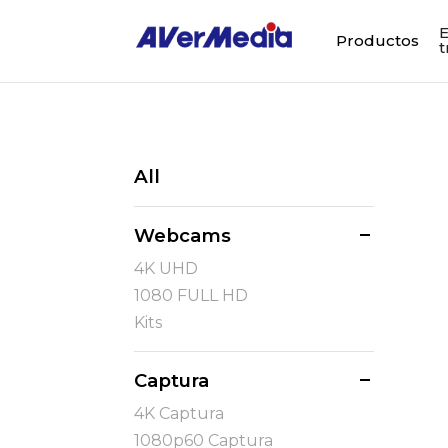
E
Productos
t
All
Webcams
4K UHD
1080 FULL HD
Kits
Captura
4K Captura
1080p60 Captura