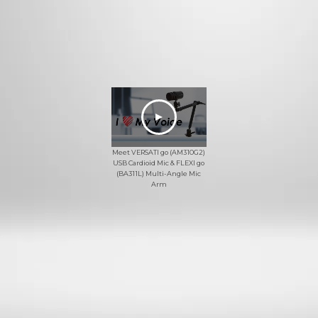
Meet VERSATI go (AM310G2)
USB Cardioid Mic & FLEXI go
(BA311L) Multi-Angle Mic
Arm