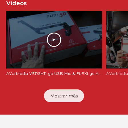
Vídeos
AVerMedia VERSATI go USB Mic & FLEXI go Arm Review: Creator's Dream Setup?
AVerMedia 
Mostrar más