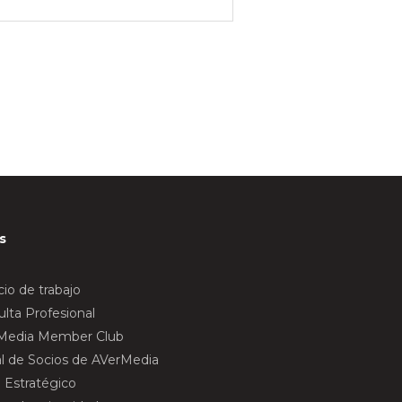
s
io de trabajo
lta Profesional
Media Member Club
al de Socios de AVerMedia
 Estratégico