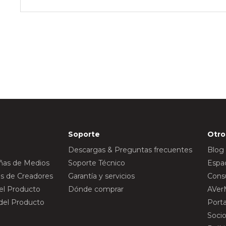
Soporte
Otro
Descargas & Preguntas frecuentes
Blog
eñas de Medios
Soporte Técnico
Espac
s de Creadores
Garantía y servicios
Consu
del Producto
Dónde comprar
AVer
 del Producto
Port
Socio