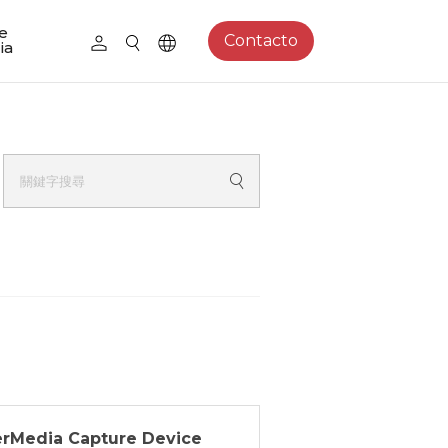
e
Contacto
ia
erMedia Capture Device