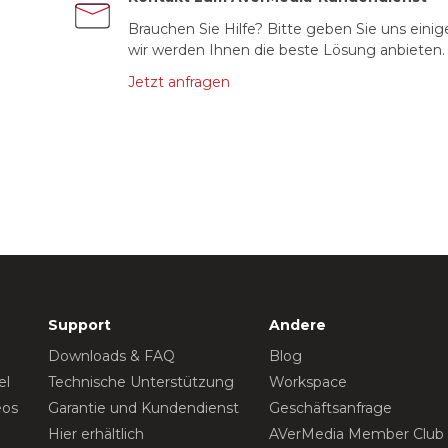
Brauchen Sie Hilfe? Bitte geben Sie uns einig
wir werden Ihnen die beste Lösung anbieten.
Jetzt anfragen
Support
Andere
Downloads & FAQ
Blog
el
Technische Unterstützung
Workspace
eos
Garantie und Kundendienst
Geschäftsanfrage
Hier erhältlich
AVerMedia Member Club