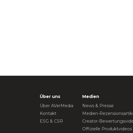
Über uns
Medien
Über AVerMedia
News & Presse
Kontakt
Medien-Rezensionsartik
ESG & CSR
Creator-Bewertungsvid
Offizielle Produktvideos