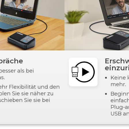
spräche
Erschw
einzur
esser als bei
s.
Keine 
mehr.
hr Flexibilität und den
len Sie sie näher zu
Beginn
schieben Sie sie bei
einfac
Plug-a
USB an