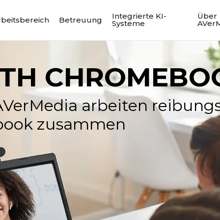
Integrierte KI-
Über
rbeitsbereich
Betreuung
Systeme
AVer
ITH CHROMEBO
VerMedia arbeiten reibungs
ebook zusammen