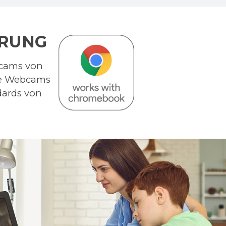
ERUNG
bcams von
ie Webcams
dards von