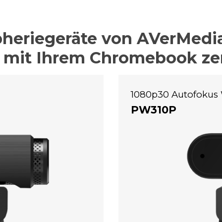
pheriegeräte von AVerMedia
it Ihrem Chromebook zerti
1080p30 Autofoku
PW310P