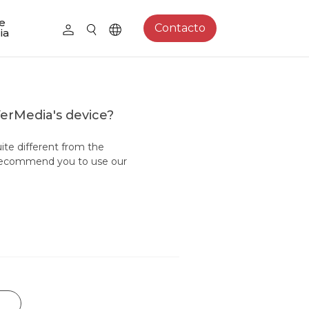
e
Contacto
ia
VerMedia's device?
uite different from the
 recommend you to use our