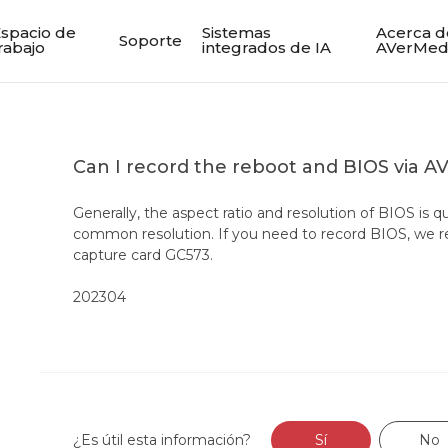
spacio de
Sistemas
Acerca d
Soporte
rabajo
integrados de IA
AVerMed
Can I record the reboot and BIOS via A
Generally, the aspect ratio and resolution of BIOS is q
common resolution. If you need to record BIOS, we
capture card GC573.
202304
¿Es útil esta información?
Sí
No