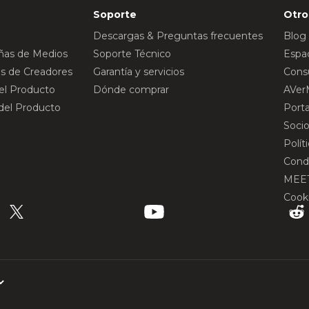
Soporte
Otro
Descargas & Preguntas frecuentes
Blog
eñas de Medios
Soporte Técnico
Espac
s de Creadores
Garantía y servicios
Consu
del Producto
Dónde comprar
AVer
 del Producto
Port
Socio
Polít
Cond
MEE
Cook