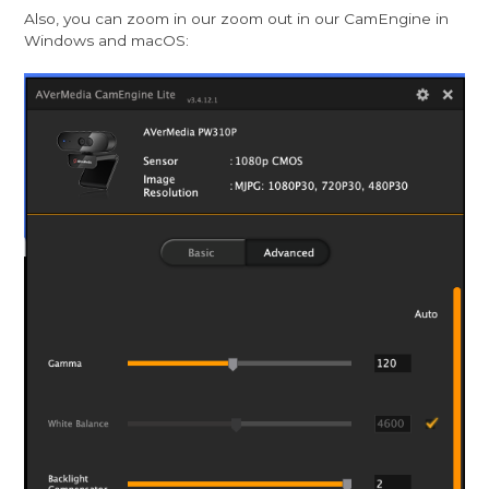
Also, you can zoom in our zoom out in our CamEngine in
Windows and macOS: