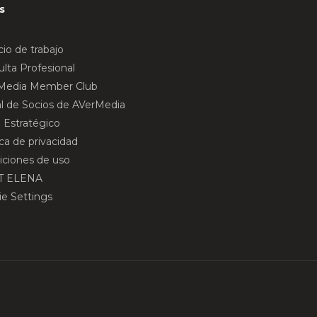
s
io de trabajo
lta Profesional
Media Member Club
al de Socios de AVerMedia
 Estratégico
ica de privacidad
iciones de uso
T ELENA
ie Settings