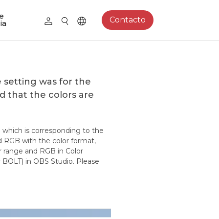
e
Contacto
ia
setting was for the
d that the colors are
e which is corresponding to the
nd RGB with the color format,
or range and RGB in Color
 BOLT) in OBS Studio. Please