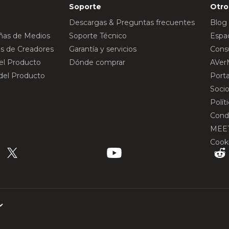
Soporte
Otro
Descargas & Preguntas frecuentes
Blog
eñas de Medios
Soporte Técnico
Espac
s de Creadores
Garantía y servicios
Consu
del Producto
Dónde comprar
AVer
 del Producto
Port
Socio
Polít
Cond
MEE
Cook