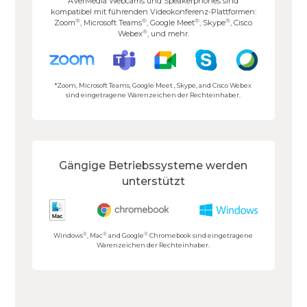
AVerMedia Webcams und Speakerphones sind
kompatibel mit führenden Videokonferenz-Plattformen:
®
®
®
®
Zoom
, Microsoft Teams
, Google Meet
, Skype
, Cisco
®
Webex
, und mehr.
*Zoom, Microsoft Teams, Google Meet , Skype, and Cisco Webex
sind eingetragene Warenzeichen der Rechteinhaber.
Gängige Betriebssysteme werden
unterstützt
®
®
®
Windows
, Mac
and Google
Chromebook sind eingetragene
Warenzeichen der Rechteinhaber.