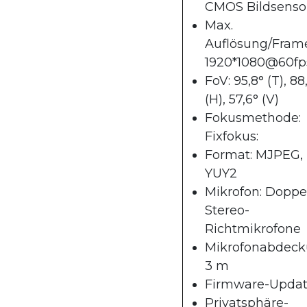
CMOS Bildsenso
Max.
Auflösung/Frame
1920*1080@60fp
FoV: 95,8° (T), 88
(H), 57,6° (V)
Fokusmethode:
Fixfokus:
Format: MJPEG,
YUY2
Mikrofon: Doppe
Stereo-
Richtmikrofone
Mikrofonabdeck
3 m
Firmware-Updat
Privatsphäre-