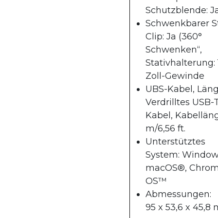
Schutzblende: J
Schwenkbarer St
Clip: Ja (360°
Schwenken“,
Stativhalterung: 
Zoll-Gewinde
UBS-Kabel, Län
Verdrilltes USB-
Kabel, Kabellän
m/6,56 ft.
Unterstütztes
System: Window
macOS®, Chro
OS™
Abmessungen:
95 x 53,6 x 45,