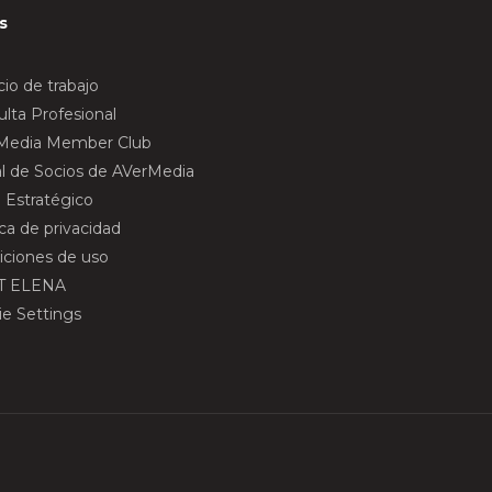
s
io de trabajo
lta Profesional
Media Member Club
al de Socios de AVerMedia
 Estratégico
ica de privacidad
iciones de uso
T ELENA
ie Settings