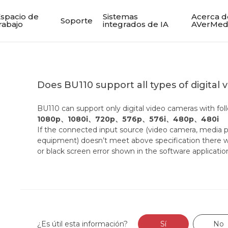
spacio de
Sistemas
Acerca d
Soporte
rabajo
integrados de IA
AVerMed
Does BU110 support all types of digital
BU110 can support only digital video cameras with fol
1080p、1080i、720p、576p、576i、480p、480i
If the connected input source (video camera, media pl
equipment) doesn’t meet above specification there wil
or black screen error shown in the software applicatio
¿Es útil esta información?
Sí
No