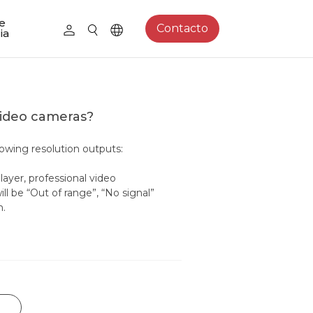
e
Contacto
ia
 video cameras?
lowing resolution outputs:
ayer, professional video
l be “Out of range”, “No signal”
n.