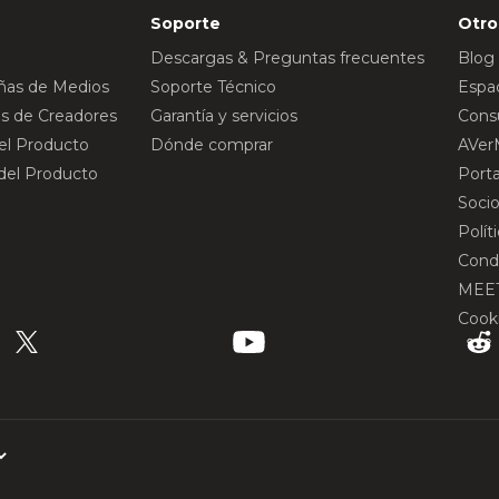
Soporte
Otro
Descargas & Preguntas frecuentes
Blog
eñas de Medios
Soporte Técnico
Espac
s de Creadores
Garantía y servicios
Consu
del Producto
Dónde comprar
AVer
 del Producto
Port
Socio
Polít
Cond
MEE
Cook