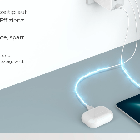
zeitig auf
ffizienz.
e, spart
ass das
ezeigt wird.