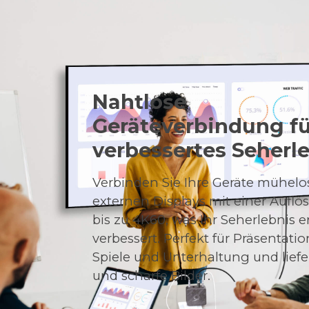
Nahtlose
Geräteverbindung fü
verbessertes Seherl
Verbinden Sie Ihre Geräte mühelo
externen Displays mit einer Aufl
bis zu 4K60, was Ihr Seherlebnis e
verbessert. Perfekt für Präsentati
Spiele und Unterhaltung und liefer
und scharfe Bilder.