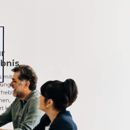
r
ebnis
s mit
ösung von
rheblich
onen,
t klare