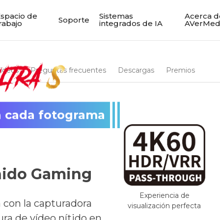
spacio de
Sistemas
Acerca d
Soporte
rabajo
integrados de IA
AVerMed
ídeos
Preguntas frecuentes
Descargas
Premios
en cada fotograma
nido Gaming
Experiencia de
con la capturadora
visualización perfecta
ra de vídeo nítido en