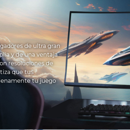
ugadores de ultra gran
plia y de una ventaja
con resoluciones de
tiza que tus
plenamente tu juego