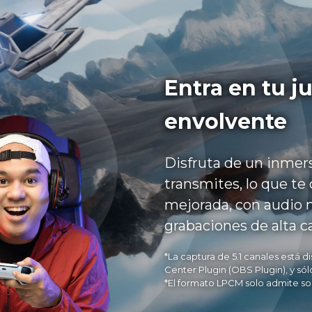
Entra en tu j
envolvente
Disfruta de un inmers
transmites, lo que te
mejorada, con audio 
grabaciones de alta ca
*La captura de 5.1 canales está
Center Plugin (OBS Plugin), y s
*El formato LPCM solo admite so