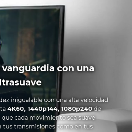
a vanguardia con una
ltrasuave
ez inigualable con una alta velocidad
sta
4K60, 1440p144, 1080p240
de
o que cada movimiento sea suave
n tus transmisiones como en tus