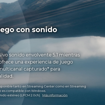
uego con sonido
ivo sonido envolvente 5.1 mientras
 ofrece una experiencia de juego
multicanal capturado* para
lidad.
 disponible tanto en Streaming Center como en Streaming
ólo es compatible con Windows.
nido estéreo (LPCM 2.0ch).
Más información