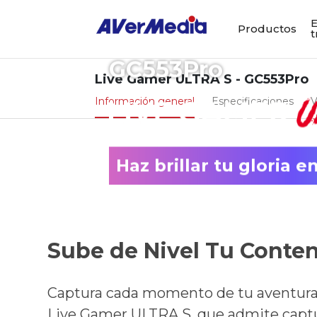
E
Productos
t
GC553Pro
Live Gamer ULTRA S - GC553Pro
Información general
Especificaciones
V
Haz brillar tu gloria 
Sube de Nivel Tu Conte
Captura cada momento de tu aventura 
Live Gamer ULTRA S, que admite captu