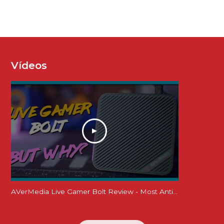
Vídeos
AVerMedia Live Gamer Bolt Review - Most Anticipated yet Least Accessible?! 4K60 HDR Thunderbolt 3