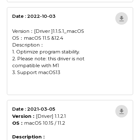
Date : 2022-10-03
driver-1-1-5-
1_macos
Version：[Driver ]1.1.5.1_macOS
OS：macOS 11.5 &12.4
Description：
1. Optimize program stability.
2. Please note: this driver is not
compatible with M1
3. Support macOS13
Date : 2021-03-05
wvzxDzAO
Version：
[Driver] 1.1.2.1
OS：
macOS 10.15 / 11.2
Description：