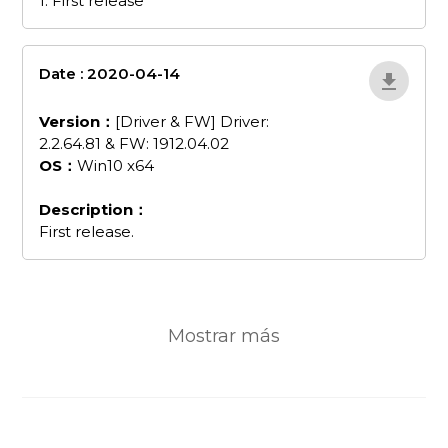
1. First release
Date : 2020-04-14
driver-and-fw-
driver-226481-and-fw-19120402
Version：
[Driver & FW] Driver:
2.2.64.81 & FW: 1912.04.02
OS：
Win10 x64
Description：
First release.
Mostrar más