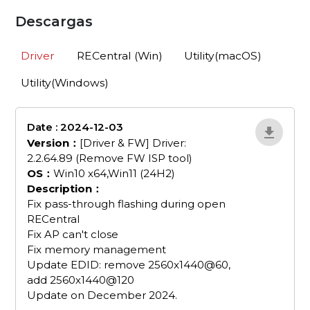
Descargas
Driver
RECentral (Win)
Utility(macOS)
Utility(Windows)
Date : 2024-12-03
4bNQpWrD
Version：
[Driver & FW] Driver:
2.2.64.89 (Remove FW ISP tool)
OS：
Win10 x64,Win11 (24H2)
Description：
Fix pass-through flashing during open
RECentral
Fix AP can't close
Fix memory management
Update EDID: remove 2560x1440@60,
add 2560x1440@120
Update on December 2024.