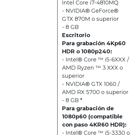
Intel Core i7-4810MQ
- NVIDIA® GeForce®
GTX 870M o superior
- 8 GB
Escritorio
Para grabación 4Kp60
HDR o 1080p240:
- Intel® Core ™ i5-6XXX /
AMD Ryzen ™ 3 XXX o
superior
- NVIDIA® GTX 1060 /
AMD RX 5700 o superior
- 8 GB *
Para grabación de
1080p60 (compatible
con paso 4KR60 HDR):
- Intel® Core ™ i5-3330 o