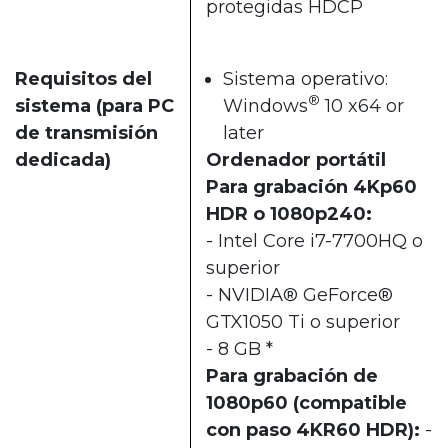
protegidas HDCP
Requisitos del
Sistema operativo:
®
sistema (para PC
Windows
10 x64 or
de transmisión
later
dedicada)
Ordenador portátil
Para grabación 4Kp60
HDR o 1080p240:
- Intel Core i7-7700HQ o
superior
- NVIDIA® GeForce®
GTX1050 Ti o superior
- 8 GB *
Para grabación de
1080p60 (compatible
con paso 4KR60 HDR):
-