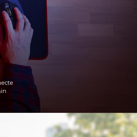
necte
sin