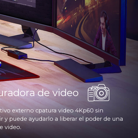
radora de video
itivo externo cpatura video 4Kp60 sin
 y puede ayudarlo a liberar el poder de una
e video.