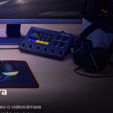
ra
deo o videocámara