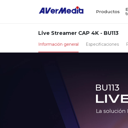
E
Productos
t
Live Streamer CAP 4K - BU113
Información general
Especificaciones
BU113
La solución 