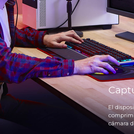
Captu
El dispos
comprimir
cámara d