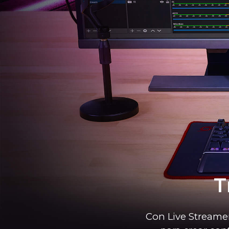
T
Con Live Streame