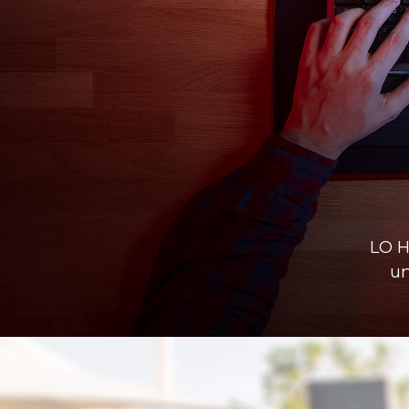
LO H
un