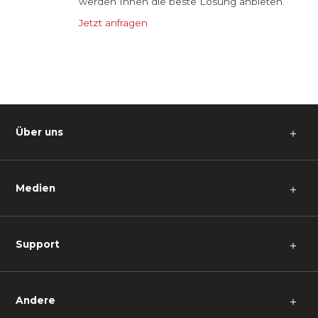
werden Ihnen die beste Lösung anbieten.
Jetzt anfragen
Über uns
＋
Medien
＋
Support
＋
Andere
＋