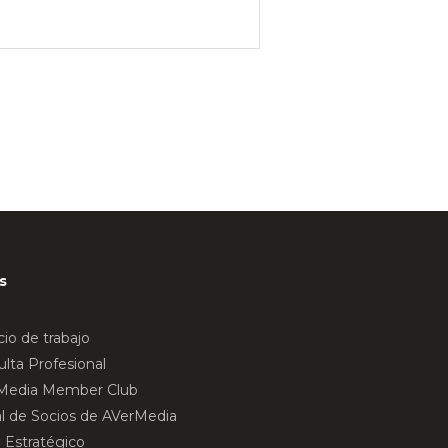
s
io de trabajo
lta Profesional
Media Member Club
al de Socios de AVerMedia
 Estratégico