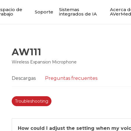
spacio de
Sistemas
Acerca d
Soporte
rabajo
integrados de IA
AVerMed
AW111
Wireless Expansion Microphone
Descargas
Preguntas frecuentes
Troubleshooting
How could I adjust the setting when my voice