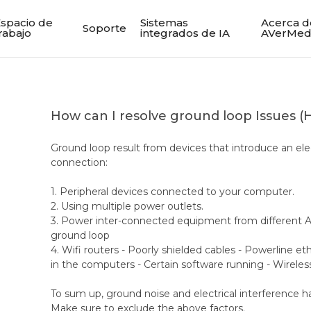
spacio de
Sistemas
Acerca d
Soporte
rabajo
integrados de IA
AVerMed
How can I resolve ground loop Issues (
Ground loop result from devices that introduce an ele
connection:
1. Peripheral devices connected to your computer.
2. Using multiple power outlets.
3. Power inter-connected equipment from different AC 
ground loop
4. Wifi routers - Poorly shielded cables - Powerline 
in the computers - Certain software running - Wireless
To sum up, ground noise and electrical interference ha
Make sure to exclude the above factors.