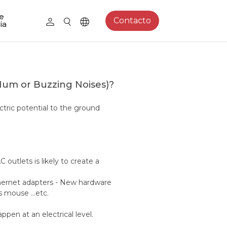
e
Contacto
ia
Hum or Buzzing Noises)?
ctric potential to the ground
outlets is likely to create a
ethernet adapters - New hardware
 mouse ...etc.
ppen at an electrical level.