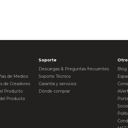
Soporte
Otro
Descargas & Preguntas frecuentes
Blog
eñas de Medios
Soporte Técnico
Espac
s de Creadores
Garantía y servicios
Consu
del Producto
Dónde comprar
AVer
 del Producto
Port
Socio
Polít
Cond