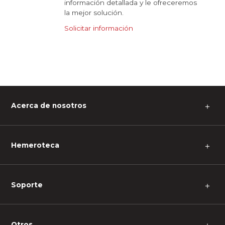
información detallada y le ofreceremos
la mejor solución.
Solicitar información
Acerca de nosotros
＋
Hemeroteca
＋
Soporte
＋
Otros