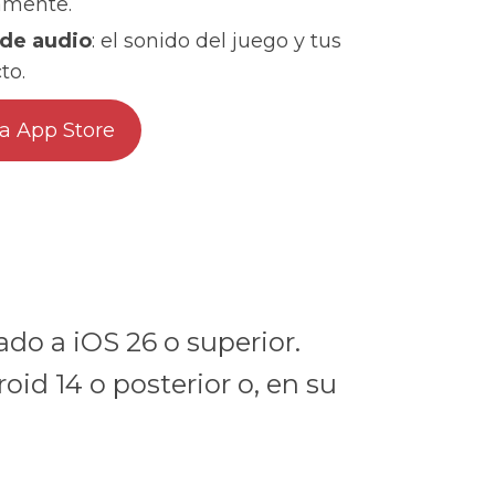
amente.
 de audio
: el sonido del juego y tus
to.
la App Store
do a iOS 26 o superior.
id 14 o posterior o, en su