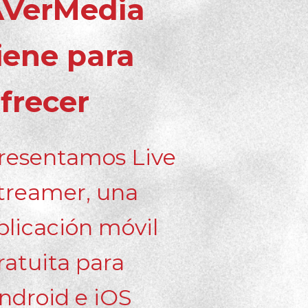
AVerMedia
iene para
frecer
resentamos Live
treamer, una
plicación móvil
ratuita para
ndroid e iOS