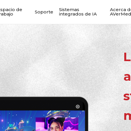
spacio de
Sistemas
Acerca d
Soporte
rabajo
integrados de IA
AVerMed
L
a
s
m