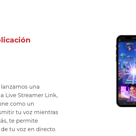
plicación
n lanzamos una
a Live Streamer Link,
hone como un
mitir tu voz mientras
más, te permite
de tu voz en directo.