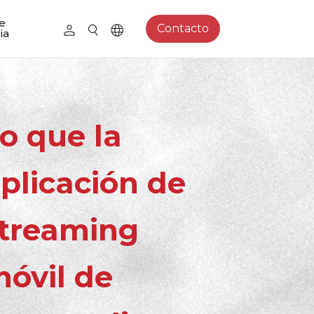
e
Contacto
ia
o que la
plicación de
treaming
óvil de