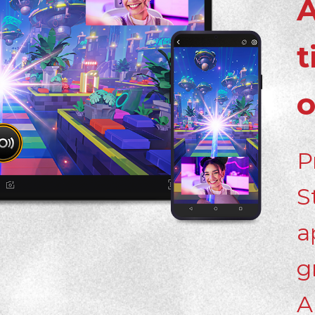
t
o
P
S
a
g
A