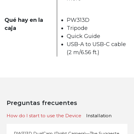
Qué hay en la
PW313D
caja
Tripode
Quick Guide
USB-A to USB-C cable
(2 m/6.56 ft.)
Preguntas frecuentes
How do I start to use the Device
Installation
PW313D DualCam (Right Camera)—The Suggeste