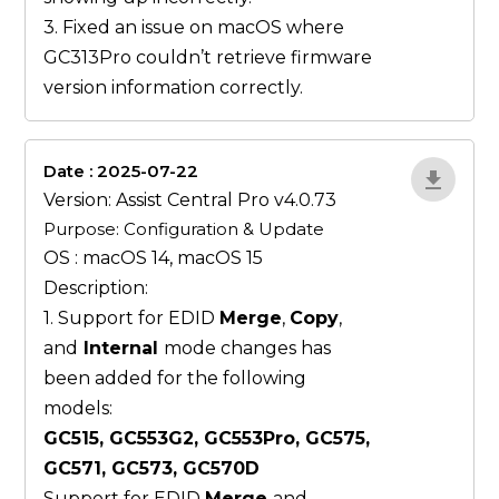
3. Fixed an issue on macOS where
GC313Pro couldn’t retrieve firmware
version information correctly.
Date : 2025-07-22
ZvlYP9E5
Version: Assist Central Pro v4.0.73
Purpose: Configuration & Update
OS : macOS 14, macOS 15
Description:
1. Support for EDID
Merge
,
Copy
,
and
Internal
mode changes has
been added for the following
models:
GC515, GC553G2, GC553Pro, GC575,
GC571, GC573, GC570D
Support for EDID
Merge
and