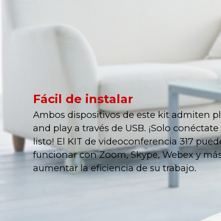
Fácil de instalar
Ambos dispositivos de este kit admiten p
and play a través de USB. ¡Solo conéctate
listo! El KIT de videoconferencia 317 pued
funcionar con Zoom, Skype, Webex y más
aumentar la eficiencia de su trabajo.