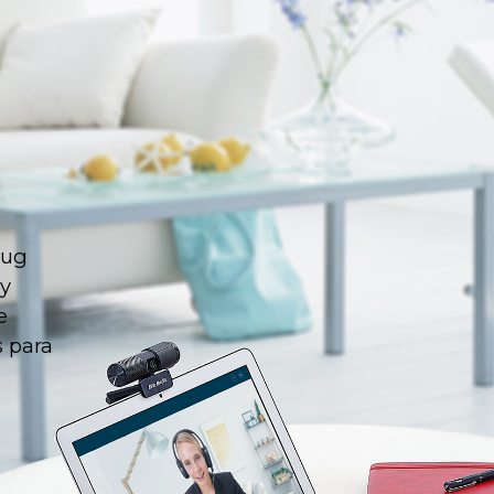
lug
 y
e
 para