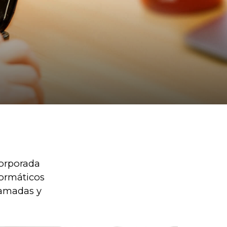
orporada
formáticos
llamadas y