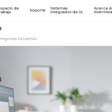
spacio de
Sistemas
Acerca d
Soporte
rabajo
integrados de IA
AVerMed
7
Preguntas frecuentes