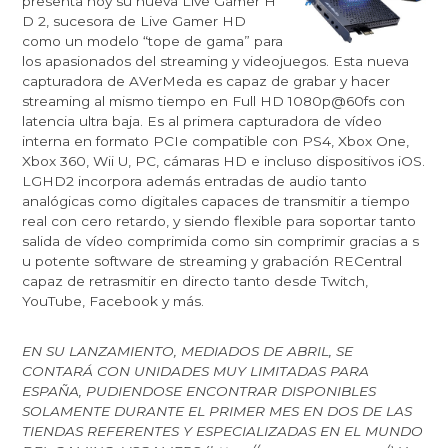
presenta hoy su nueva
Live Gamer H
D 2
, sucesora de
Live Gamer HD
como un modelo “tope de gama” para
los apasionados del streaming y videojuegos. Esta nueva
capturadora de AVerMeda es capaz de grabar y hacer
streaming al mismo tiempo en Full HD 1080p@60fs con
latencia ultra baja. Es al primera capturadora de vídeo
interna en formato PCIe compatible con PS4, Xbox One,
Xbox 360, Wii U, PC, cámaras HD e incluso dispositivos iOS.
LGHD2 incorpora además entradas de audio tanto
analógicas como digitales capaces de transmitir a tiempo
real con cero retardo, y siendo flexible para soportar tanto
salida de vídeo comprimida como sin comprimir gracias
a s
u potente software de streaming y grabación RECentral
capaz de retrasmitir en directo tanto desde Twitch,
YouTube, Facebook y más.
EN SU LANZAMIENTO, MEDIADOS DE ABRIL, SE
CONTARÁ CON UNIDADES MUY LIMITADAS PARA
ESPAÑA, PUDIENDOSE ENCONTRAR DISPONIBLES
SOLAMENTE DURANTE EL PRIMER MES EN DOS DE LAS
TIENDAS REFERENTES Y ESPECIALIZADAS EN EL MUNDO