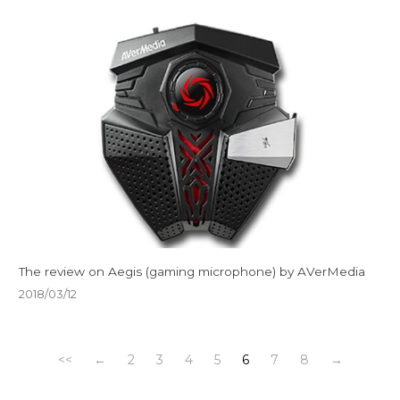
The review on Aegis (gaming microphone) by AVerMedia
2018/03/12
<<
←
2
3
4
5
6
7
8
→