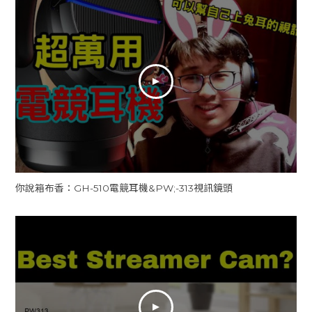
你說箱布香：GH-510電競耳機&PW;-313視訊鏡頭