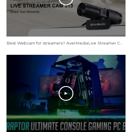
Best Webcam for streamers? AverMediaLive Streamer CAM 313 - PW313