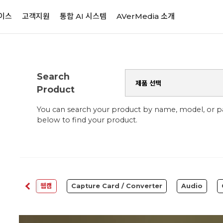
이스
고객지원
통합 AI 시스템
AVerMedia 소개
Search
Product
You can search your product by name, model, or 
below to find your product.
ftware
웹캠
Capture Card / Converter
Audio