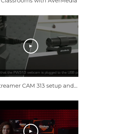
 Classrooms with AVerMedia
Live Streamer CAM 313 setup and Camengine Lite function on Windows