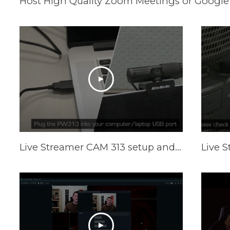
Host High Quality Zoom Meetings or Google
Live Streamer CAM 313 setup and Camengine Lite function on Mac