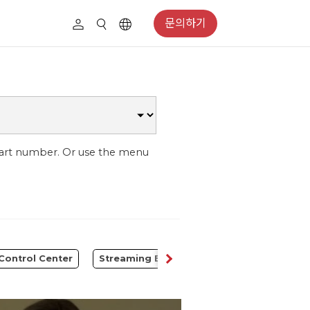
문의하기
part number. Or use the menu
Control Center
Streaming Expansion Station