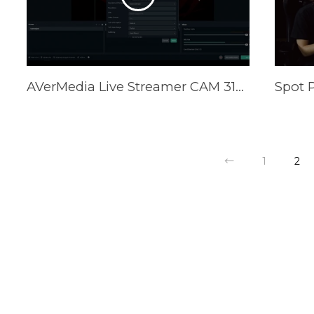
AVerMedia Live Streamer CAM 313 CamEngine (PW313) Tutorial
←
1
2